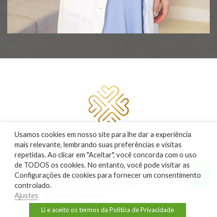
Usamos cookies em nosso site para lhe dar a experiência
mais relevante, lembrando suas preferências e visitas
Responsável técnico
repetidas. Ao clicar em "Aceitar", você concorda com o uso
Dra. Liliane S. Nascimento
de TODOS os cookies. No entanto, você pode visitar as
CRM 139.086
Configurações de cookies para fornecer um consentimento
RQE 46.415
controlado.
© 2022 Liliane Nascimento | Todos os direitos reservados.
Ajustes
Desenvolvido por
Brandly
Li e aceito os termos da Política de Privacidade