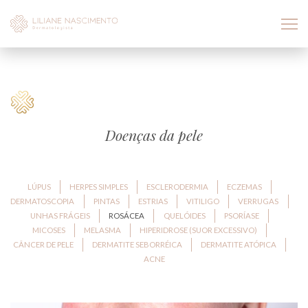
Doenças da pele
LÚPUS
HERPES SIMPLES
ESCLERODERMIA
ECZEMAS
DERMATOSCOPIA
PINTAS
ESTRIAS
VITILIGO
VERRUGAS
UNHAS FRÁGEIS
ROSÁCEA
QUELÓIDES
PSORÍASE
MICOSES
MELASMA
HIPERIDROSE (SUOR EXCESSIVO)
CÂNCER DE PELE
DERMATITE SEBORRÉICA
DERMATITE ATÓPICA
ACNE