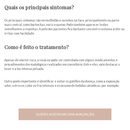
Quais os principais sintomas?
Os principais sintomas são vermelhidão e vasinhos na face, principalmente na parte
mais central, como bochechas, nariz e queixo. Pode também aparecer lesões
semelhantes a espinhas. A pele dos pacientes fica bastante sensível e costuma arder ou
irritar com facilidade.
Como é feito o tratamento?
Apesar de não ter cura, a rosácea pode ser controlada com alguns medicamentos e
procedimentos dermatológicos realizados em consultório. Entre eles, vale destacar o
laser e a luz intensa pulsada.
Outro ponto importante é identificar e evitar os gatilhos da doença, como a exposição
solar, estresse, calor ou frio intensos e o consumo de bebidas alcoólicas, por exemplo.
QUERO AGENDAR UMA AVALIAÇÃO