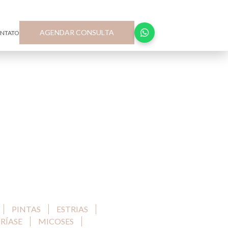
R. Joaquim Floriano, 72 – Cj 174, Itaim Bibi São Paulo-SP
AGENDAR CONSULTA
NTATO
PINTAS
ESTRIAS
RÍASE
MICOSES