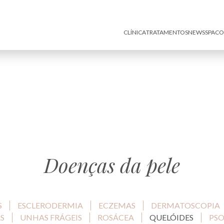
CLÍNICA
TRATAMENTOS
NEWS
SPA
CO
Doenças da pele
S
ESCLERODERMIA
ECZEMAS
DERMATOSCOPIA
S
UNHAS FRÁGEIS
ROSÁCEA
QUELÓIDES
PSO