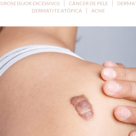
IDROSE (SUOR EXCESSIVO)
CÂNCER DE PELE
DERMAT
DERMATITE ATÓPICA
ACNE