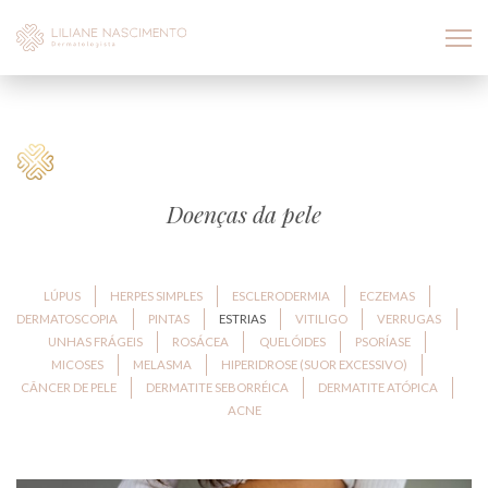
Doenças da pele
LÚPUS
HERPES SIMPLES
ESCLERODERMIA
ECZEMAS
DERMATOSCOPIA
PINTAS
ESTRIAS
VITILIGO
VERRUGAS
UNHAS FRÁGEIS
ROSÁCEA
QUELÓIDES
PSORÍASE
MICOSES
MELASMA
HIPERIDROSE (SUOR EXCESSIVO)
CÂNCER DE PELE
DERMATITE SEBORRÉICA
DERMATITE ATÓPICA
ACNE