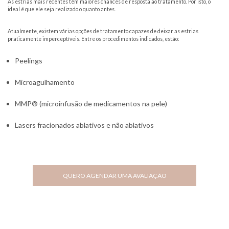
As estrias mais recentes têm maiores chances de resposta ao tratamento. Por isto, o
ideal é que ele seja realizado o quanto antes.
Atualmente, existem várias opções de tratamento capazes de deixar as estrias
praticamente imperceptíveis. Entre os procedimentos indicados, estão:
Peelings
Microagulhamento
MMP® (microinfusão de medicamentos na pele)
Lasers fracionados ablativos e não ablativos
QUERO AGENDAR UMA AVALIAÇÃO