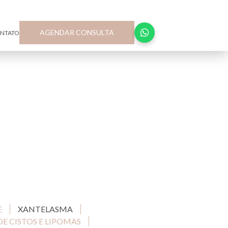
R. Joaquim Floriano, 72 – Cj 174, Itaim Bibi São Paulo-SP
AGENDAR CONSULTA
NTATO
E
XANTELASMA
DE CISTOS E LIPOMAS