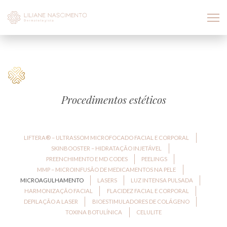
Procedimentos estéticos
LIFTERA® – ULTRASSOM MICROFOCADO FACIAL E CORPORAL
SKINBOOSTER – HIDRATAÇÃO INJETÁVEL
PREENCHIMENTO E MD CODES
PEELINGS
MMP – MICROINFUSÃO DE MEDICAMENTOS NA PELE
MICROAGULHAMENTO
LASERS
LUZ INTENSA PULSADA
HARMONIZAÇÃO FACIAL
FLACIDEZ FACIAL E CORPORAL
DEPILAÇÃO A LASER
BIOESTIMULADORES DE COLÁGENO
TOXINA BOTULÍNICA
CELULITE