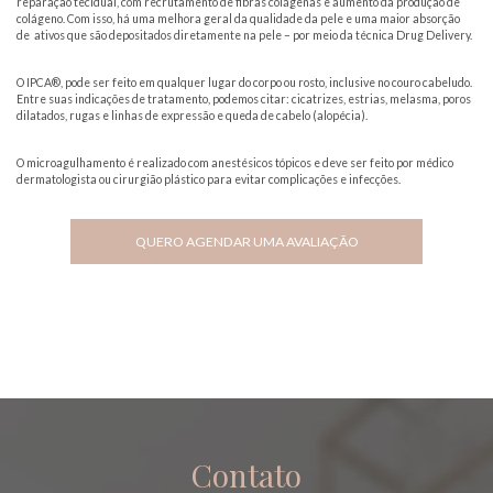
reparação tecidual, com recrutamento de fibras colágenas e aumento da produção de
colágeno. Com isso, há uma melhora geral da qualidade da pele e uma maior absorção
de ativos que são depositados diretamente na pele – por meio da técnica Drug Delivery.
O IPCA
®
,
pode ser feito em qualquer lugar do corpo ou rosto, inclusive no couro cabeludo.
Entre suas indicações de tratamento, podemos citar: cicatrizes, estrias, melasma, poros
dilatados, rugas e linhas de expressão e queda de cabelo (alopécia).
O microagulhamento é realizado com anestésicos tópicos e deve ser feito por médico
dermatologista ou cirurgião plástico para evitar complicações e infecções.
QUERO AGENDAR UMA AVALIAÇÃO
Contato