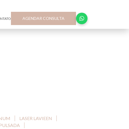
R. Joaquim Floriano, 72 – Cj 174, Itaim Bibi São Paulo-SP
AGENDAR CONSULTA
NTATO
INUM
LASER LAVIEEN
 PULSADA