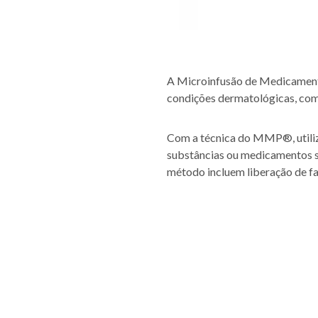
A Microinfusão de Medicamento
condições dermatológicas, como 
Com a técnica do MMP
®
,
util
substâncias ou medicamentos se
método incluem liberação de fa