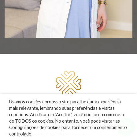
Usamos cookies em nosso site para lhe dar a experiência
mais relevante, lembrando suas preferências e visitas
Responsável técnico
repetidas. Ao clicar em "Aceitar", você concorda com o uso
Dra. Liliane S. Nascimento
de TODOS os cookies. No entanto, você pode visitar as
CRM 139.086
Configurações de cookies para fornecer um consentimento
RQE 46.415
controlado.
© 2022 Liliane Nascimento | Todos os direitos reservados.