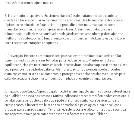
necessário procurar ajuda médica.
3. Tratamentos disponíveis: Existem várias opções de tratamento para combater a
queda capilar e estimular o crescimento de novos fios. Desde medicamentos orais e
tópicos, como minoxidil e finasterida, até procedimentos mais avançados, como
transplante capilar, terapias injetáveis e a laser. Além disso, cuidados com a
alimentação, estilo de vida saudável e redução do estresse também podem ajudar a
melhorar a saúde capilar. É fundamental consultar um dermatologista especializado
para receber orientações adequadas.
4. Prevenção: Embora nem sempre seja possível evitar totalmente a queda capilar,
algumas medidas podem ser tomadas para reduzir o risco. Manter uma dieta
equilibrada, rica em nutrientes essenciais como vitaminas do complexo B, ferro e zinco,
pode promover a saúde dos cabelos. Além disso, evitar o uso excessivo de produtos
químicos, como tinturas e alisamentos, e proteger os cabelos dos danos causados pelo
calor do secador e chapinha também são medidas preventivas importantes.
5. Impacto psicológico: A queda capilar pode ter um impacto significativo na autoestima e
na qualidade de vida das pessoas. Muitos indivíduos enfrentam dificuldades emocionais
ao lidar com a perda de cabelo, o que pode afetar sua confiança e bem-estar geral.
Nesses casos, é importante buscar apoio emocional e psicológico, além de soluções
práticas para a queda capilar. Ter uma rede de suporte e adotar uma atitude positiva
são aspectos-chave para enfrentar esse desafio com mais tranquilidade.