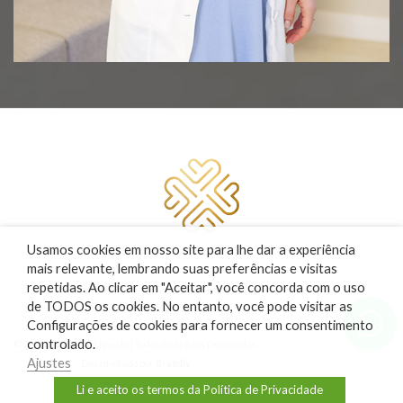
Usamos cookies em nosso site para lhe dar a experiência
mais relevante, lembrando suas preferências e visitas
Responsável técnico
repetidas. Ao clicar em "Aceitar", você concorda com o uso
Dra. Liliane S. Nascimento
de TODOS os cookies. No entanto, você pode visitar as
CRM 139.086
Configurações de cookies para fornecer um consentimento
RQE 46.415
controlado.
© 2022 Liliane Nascimento | Todos os direitos reservados.
Ajustes
Desenvolvido por
Brandly
Li e aceito os termos da Política de Privacidade